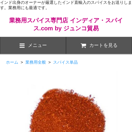
インド出身のオーナーが厳選したインド直輸入のスパイスをお送りしま
す。業務用にも最適です。
業務用スパイス専門店 インディア・スパイ
ス.com by ジュンコ貿易
メニュー
カートを見る
ホーム
>
業務用全般
>
スパイス単品