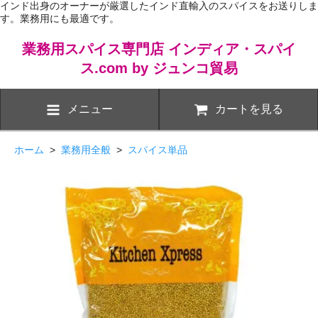
インド出身のオーナーが厳選したインド直輸入のスパイスをお送りしま
す。業務用にも最適です。
業務用スパイス専門店 インディア・スパイ
ス.com by ジュンコ貿易
メニュー
カートを見る
ホーム
>
業務用全般
>
スパイス単品