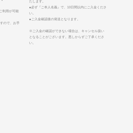
たします。
●必ず『ご本人名義』で、10日間以内にご入金くださ
EXのご利用が可能
い。
●ご入金確認後の発送となります。
ますので、お手
※ご入金の確認ができない場合は、キャンセル扱い
となることがございます。悪しからずご了承くださ
い。