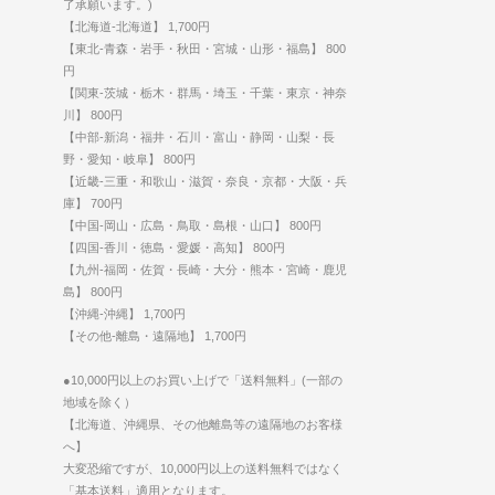
了承願います。)
【北海道-北海道】 1,700円
【東北-青森・岩手・秋田・宮城・山形・福島】 800
円
【関東-茨城・栃木・群馬・埼玉・千葉・東京・神奈
川】 800円
【中部-新潟・福井・石川・富山・静岡・山梨・長
野・愛知・岐阜】 800円
【近畿-三重・和歌山・滋賀・奈良・京都・大阪・兵
庫】 700円
【中国-岡山・広島・鳥取・島根・山口】 800円
【四国-香川・徳島・愛媛・高知】 800円
【九州-福岡・佐賀・長崎・大分・熊本・宮崎・鹿児
島】 800円
【沖縄-沖縄】 1,700円
【その他‐離島・遠隔地】 1,700円
●10,000円以上のお買い上げで「送料無料」(一部の
地域を除く）
【北海道、沖縄県、その他離島等の遠隔地のお客様
へ】
大変恐縮ですが、10,000円以上の送料無料ではなく
「基本送料」適用となります。