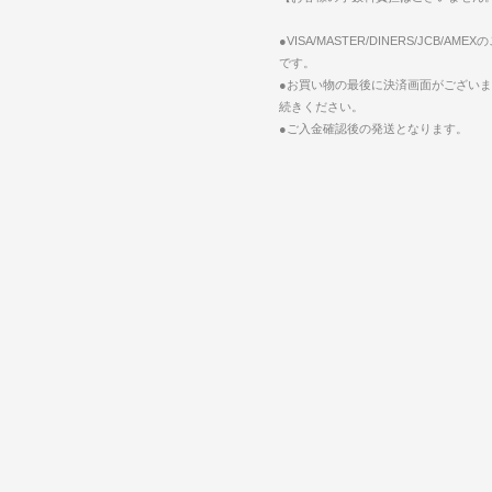
●VISA/MASTER/DINERS/JCB/AM
です。
●お買い物の最後に決済画面がござい
続きください。
●ご入金確認後の発送となります。