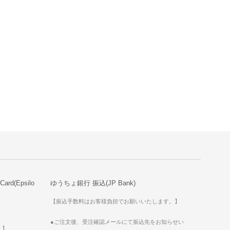
d(Epsilo
ゆうちょ銀行 振込(JP Bank)
【振込手数料はお客様負担でお願いいたします。】
●ご注文後、受注確認メールにて振込先をお知らせい
。】