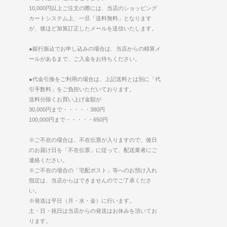
10,000円以上ご注文の際には、当店のショッピング
カートシステム上、一旦「送料無料」となります
が、後ほど加算訂正したメールを送信いたします。
●銀行振込でお申し込みの場合は、当店からの精算メ
ールがあるまで、ご入金をお待ちください。
●代金引換をご利用の場合は、上記送料とは別に「代
引手数料」をご負担いただいております。
送料分除くお買い上げ金額が
30,000円まで・・・・・380円
100,000円まで・・・・・650円
※ご不在の場合は、不在伝票が入りますので、後日
のお届け日を「不在伝票」に従って、配送業者にご
連絡ください。
※ご不在の場合の「宅配ポスト」等へのお預け入れ
指定は、当店からはできませんのでご了承くださ
い。
※発送は平日（月・水・金）に行います。
土・日・祝日は当店からの発送はお休みを頂いてお
ります。