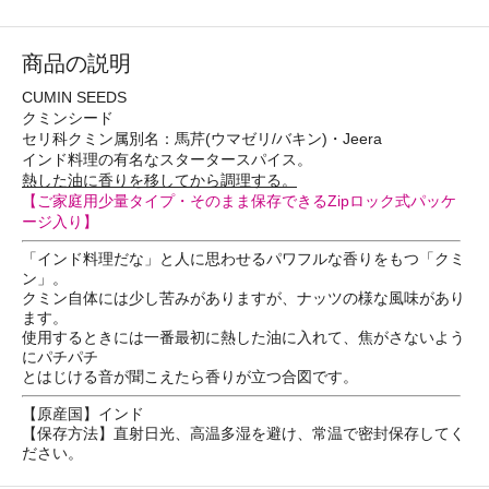
商品の説明
CUMIN SEEDS
クミンシード
セリ科クミン属別名：馬芹(ウマゼリ/バキン)・Jeera
インド料理の有名なスタータースパイス。
熱した油に香りを移してから調理する。
【ご家庭用少量タイプ・そのまま保存できるZipロック式パッケ
ージ入り】
「インド料理だな」と人に思わせるパワフルな香りをもつ「クミ
ン」。
クミン自体には少し苦みがありますが、ナッツの様な風味があり
ます。
使用するときには一番最初に熱した油に入れて、焦がさないよう
にパチパチ
とはじける音が聞こえたら香りが立つ合図です。
【原産国】インド
【保存方法】直射日光、高温多湿を避け、常温で密封保存してく
ださい。