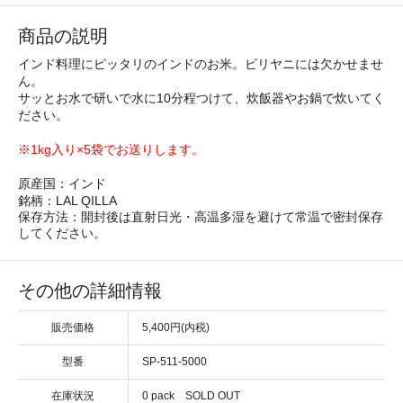
商品の説明
インド料理にピッタリのインドのお米。ビリヤニには欠かせませ
ん。
サッとお水で研いで水に10分程つけて、炊飯器やお鍋で炊いてく
ださい。
※1kg入り×5袋でお送りします。
原産国：インド
銘柄：LAL QILLA
保存方法：開封後は直射日光・高温多湿を避けて常温で密封保存
してください。
その他の詳細情報
販売価格
5,400円(内税)
型番
SP-511-5000
在庫状況
0 pack SOLD OUT