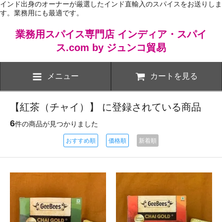
インド出身のオーナーが厳選したインド直輸入のスパイスをお送りしま
す。業務用にも最適です。
業務用スパイス専門店 インディア・スパイ
ス.com by ジュンコ貿易
メニュー
カートを見る
【紅茶（チャイ）】 に登録されている商品
6
件の商品が見つかりました
おすすめ順
価格順
新着順